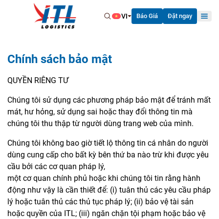
VI
Báo Giá
Đặt ngay
Chính sách bảo mật
QUYỀN RIÊNG TƯ
Trang chủ
Chúng tôi sử dụng các phương pháp bảo mật để tránh mất
Về Chúng Tôi
mát, hư hỏng, sử dụng sai hoặc thay đổi thông tin mà
chúng tôi thu thập từ người dùng trang web của mình.
Dịch Vụ
Chúng tôi không bao giờ tiết lộ thông tin cá nhân do người
Tin Tức
dùng cung cấp cho bất kỳ bên thứ ba nào trừ khi được yêu
cầu bởi các cơ quan pháp lý,
Cơ Hội Nghề Nghiệp
một cơ quan chính phủ hoặc khi chúng tôi tin rằng hành
Liên Hệ
động như vậy là cần thiết để: (i) tuân thủ các yêu cầu pháp
lý hoặc tuân thủ các thủ tục pháp lý; (ii) bảo vệ tài sản
hoặc quyền của ITL; (iii) ngăn chặn tội phạm hoặc bảo vệ