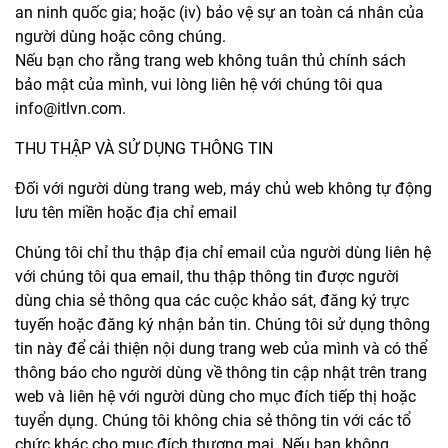
an ninh quốc gia; hoặc (iv) bảo vệ sự an toàn cá nhân của
người dùng hoặc công chúng.
Nếu bạn cho rằng trang web không tuân thủ chính sách
bảo mật của mình, vui lòng liên hệ với chúng tôi qua
info@itlvn.com.
Một thành viên của Tập đoàn ITL
THU THẬP VÀ SỬ DỤNG THÔNG TIN
ĐIỆN THOẠI
1900 633391
HỖ TRỢ:
contact@itllogistics.vn
Đối với người dùng trang web, máy chủ web không tự động
lưu tên miền hoặc địa chỉ email
Chúng tôi chỉ thu thập địa chỉ email của người dùng liên hệ
với chúng tôi qua email, thu thập thông tin được người
dùng chia sẻ thông qua các cuộc khảo sát, đăng ký trực
tuyến hoặc đăng ký nhận bản tin. Chúng tôi sử dụng thông
tin này để cải thiện nội dung trang web của mình và có thể
thông báo cho người dùng về thông tin cập nhật trên trang
web và liên hệ với người dùng cho mục đích tiếp thị hoặc
tuyển dụng. Chúng tôi không chia sẻ thông tin với các tổ
chức khác cho mục đích thương mại. Nếu bạn không