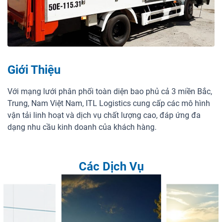
Một thành viên của Tập đoàn ITL
Giới Thiệu
ĐIỆN THOẠI
1900 633391
HỖ TRỢ:
contact@itllogistics.vn
Với mạng lưới phân phối toàn diện bao phủ cả 3 miền Bắc,
Trung, Nam Việt Nam, ITL Logistics cung cấp các mô hình
vận tải linh hoạt và dịch vụ chất lượng cao, đáp ứng đa
dạng nhu cầu kinh doanh của khách hàng.
Các Dịch Vụ