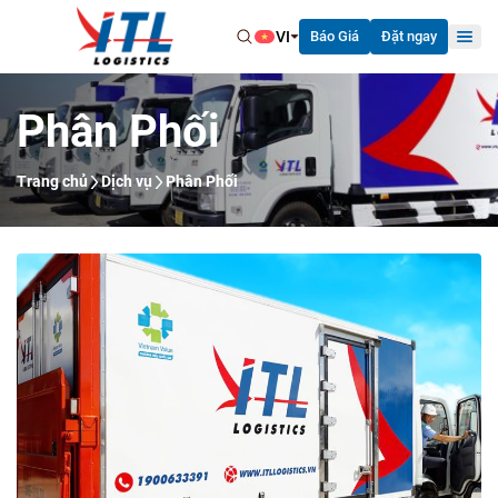
VI
Báo Giá
Đặt ngay
Phân Phối
Trang chủ
Dịch vụ
Phân Phối
Trang chủ
Về Chúng Tôi
Dịch Vụ
Tin Tức
Cơ Hội Nghề Nghiệp
Liên Hệ