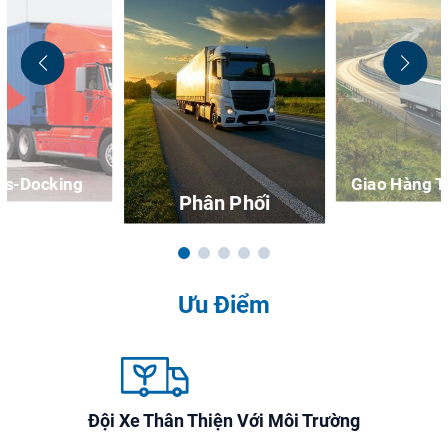
ss-Docking
Giao Hàng T
Phân Phối
Ưu Điểm
Đội Xe Thân Thiện Với Môi Trường