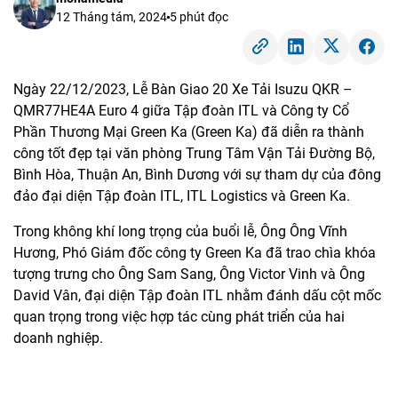
12 Tháng tám, 2024
5 phút đọc
Ngày 22/12/2023, Lễ Bàn Giao 20 Xe Tải Isuzu QKR –
Một thành viên của Tập đoàn ITL
QMR77HE4A Euro 4 giữa Tập đoàn ITL và Công ty Cổ
Phần Thương Mại Green Ka (Green Ka) đã diễn ra thành
ĐIỆN THOẠI
1900 633391
công tốt đẹp tại văn phòng Trung Tâm Vận Tải Đường Bộ,
HỖ TRỢ:
contact@itllogistics.vn
Bình Hòa, Thuận An, Bình Dương với sự tham dự của đông
đảo đại diện Tập đoàn ITL, ITL Logistics và Green Ka.
Trong không khí long trọng của buổi lễ, Ông Ông Vĩnh
Hương, Phó Giám đốc công ty Green Ka đã trao chìa khóa
tượng trưng cho Ông Sam Sang, Ông Victor Vinh và Ông
David Vân, đại diện Tập đoàn ITL nhằm đánh dấu cột mốc
quan trọng trong việc hợp tác cùng phát triển của hai
doanh nghiệp.