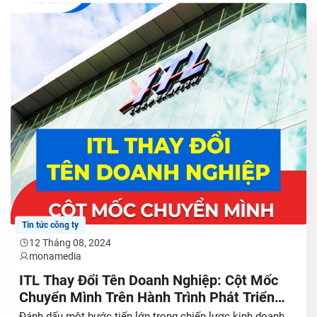
Tin tức công ty
12 Tháng 08, 2024
monamedia
ITL Thay Đổi Tên Doanh Nghiệp: Cột Mốc
Chuyển Mình Trên Hành Trình Phát Triển
Mới
Đánh dấu một bước tiến lớn trong chiến lược kinh doanh,