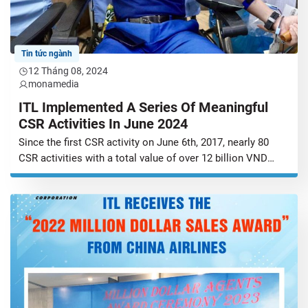
Tin tức ngành
12 Tháng 08, 2024
monamedia
ITL Implemented A Series Of Meaningful
CSR Activities In June 2024
Since the first CSR activity on June 6th, 2017, nearly 80
CSR activities with a total value of over 12 billion VND
have been implemented by ITL across Vietnam and the
region. ITL implemented a series of CSR activities towards
the community and marked the 7-year CSR journey at the
beginning of June. Let’s take […]