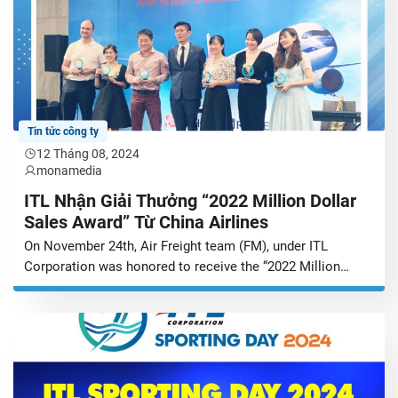
Tin tức công ty
12 Tháng 08, 2024
monamedia
ITL Nhận Giải Thưởng “2022 Million Dollar
Sales Award” Từ China Airlines
On November 24th, Air Freight team (FM), under ITL
Corporation was honored to receive the “2022 Million
Dollar Award” from China Airlines in the “Million Dollar
Agents Award Ceremony 2023” event at New World Saigon
Hotel, Ho Chi Minh City. Representative of ITL, Mr.
Alexander Olsen – Vice President – Freight Management &
Commercial, and Ms. […]