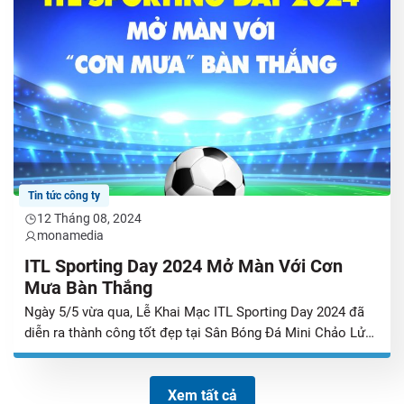
Tin tức công ty
12 Tháng 08, 2024
monamedia
ITL Sporting Day 2024 Mở Màn Với Cơn
Mưa Bàn Thắng
Ngày 5/5 vừa qua, Lễ Khai Mạc ITL Sporting Day 2024 đã
diễn ra thành công tốt đẹp tại Sân Bóng Đá Mini Chảo Lửa
với sự tham gia của các thành viên Ban giám đốc Tập đoàn
ITL; các vận động viên tham gia mùa giải năm nay và các
khán giả trung thành […]
Xem tất cả