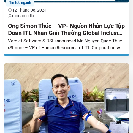
Tin tức ngành
12 Tháng 08, 2024
monamedia
Ông Simon Thúc – VP- Nguồn Nhân Lực Tập
Đoàn ITL Nhận Giải Thưởng Global Inclusive
Talent Leadership Awards 2024
Verdict Software & DSI announced Mr. Nguyen Quoc Thuc
(Simon) – VP of Human Resources of ITL Corporation was
selected in the “90 Mighty Winners” and awarded the
Global Inclusive Talent Leadership Awards 2024. Mr. Simon
becomes the only Vietnamese person to win this
prestigious award. On this occasion, let us listen to his
sharing about […]