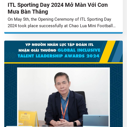
ITL Sporting Day 2024 Mở Màn Với Cơn
Mưa Bàn Thắng
On May 5th, the Opening Ceremony of ITL Sporting Day
2024 took place successfully at Chao Lua Mini Football
Pitch. The event was participated by the Management
Board of ITL Corporation, athletes participated in this
year’s season and a lot of ITL-ers. Mr. Tony Anh – Deputy
General Director, CEO of ITL Aviation Logistics on behalf
[…]